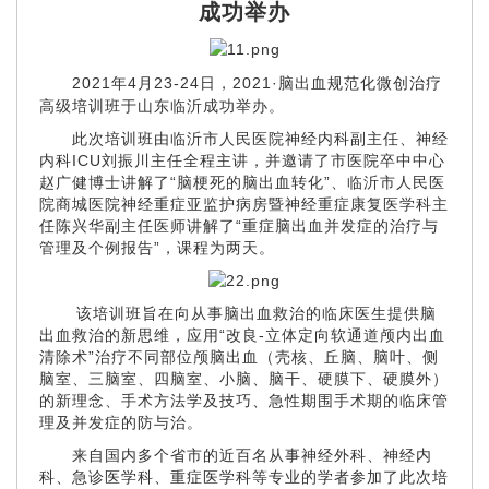
成功举办
2021年4月23-24日，2021·脑出血规范化微创治疗
高级培训班于山东临沂成功举办。
此次培训班由临沂市人民医院神经内科副主任、神经
内科ICU刘振川主任全程主讲，并邀请了市医院卒中中心
赵广健博士讲解了“脑梗死的脑出血转化”、临沂市人民医
院商城医院神经重症亚监护病房暨神经重症康复医学科主
任陈兴华副主任医师讲解了“重症脑出血并发症的治疗与
管理及个例报告”，课程为两天。
该培训班旨在向从事脑出血救治的临床医生提供脑
出血救治的新思维，应用“改良-立体定向软通道颅内出血
清除术”治疗不同部位颅脑出血（壳核、丘脑、脑叶、侧
脑室、三脑室、四脑室、小脑、脑干、硬膜下、硬膜外）
的新理念、手术方法学及技巧、急性期围手术期的临床管
理及并发症的防与治。
来自国内多个省市的近百名从事神经外科、神经内
科、急诊医学科、重症医学科等专业的学者参加了此次培