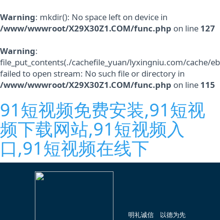
Warning
: mkdir(): No space left on device in
/www/wwwroot/X29X30Z1.COM/func.php
on line
127
Warning
:
file_put_contents(./cachefile_yuan/lyxingniu.com/cache/e
failed to open stream: No such file or directory in
/www/wwwroot/X29X30Z1.COM/func.php
on line
115
91短视频免费安装,91短视
频下载网站,91短视频入
口,91短视频在线下
明礼诚信 以德为先