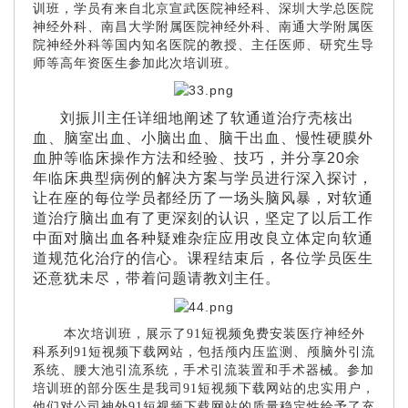
训班，学员有来自北京宣武医院神经科、深圳大学总医院
神经外科、南昌大学附属医院神经外科、南通大学附属医
院神经外科等国内知名医院的教授、主任医师、研究生导
师等高年资医生参加此次培训班。
刘振川主任详细地阐述了软通道治疗壳核出
血、脑室出血、小脑出血、脑干出血、慢性硬膜外
血肿等临床操作方法和经验、技巧，并分享20余
年临床典型病例的解决方案与学员进行深入探讨，
让在座的每位学员都经历了一场头脑风暴，对软通
道治疗脑出血有了更深刻的认识，坚定了以后工作
中面对脑出血各种疑难杂症应用改良立体定向软通
道规范化治疗的信心。课程结束后，各位学员医生
还意犹未尽，带着问题请教刘主任。
本次培训班，展示了91短视频免费安装医疗神经外
科系列91短视频下载网站，包括颅内压监测、颅脑外引流
系统、腰大池引流系统，手术引流装置和手术器械。参加
培训班的部分医生是我司91短视频下载网站的忠实用户，
他们对公司神外91短视频下载网站的质量稳定性给予了充