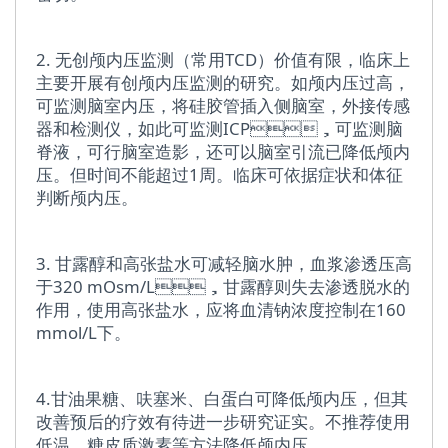
2. 无创颅内压监测（常用TCD）价值有限，临床上
主要开展有创颅内压监测的研究。如颅内压过高，
可监测脑室内压，将硅胶管插入侧脑室，外接传感
器和检测仪，如此可监测ICP，可监测脑
脊液，可行脑室造影，还可以脑室引流已降低颅内
压。但时间不能超过1周。临床可依据症状和体征
判断颅内压。
3. 甘露醇和高张盐水可减轻脑水肿，血浆渗透压高
于320 mOsm/L，甘露醇则失去渗透脱水的
作用，使用高张盐水，应将血清钠浓度控制在160
mmol/L下。
4.甘油果糖、呋塞米、白蛋白可降低颅内压，但其
改善预后的疗效有待进一步研究证实。不推荐使用
低温、糖皮质激素等方法降低颅内压。